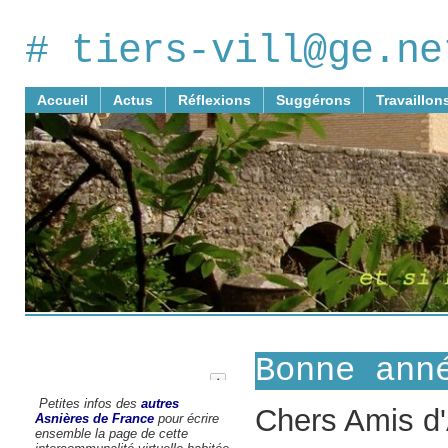
# tiers-vill@ge.ne
Accueil
Actus
Réflexions
Suggérons
Travaillon
Bonne ann
Petites infos des
autres
Chers Amis d'
Asnières de France
pour écrire
ensemble la page de cette