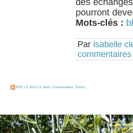
des échanges e
pourront deve
Mots-clés :
b
Par
isabelle cl
commentaires
RSS 1.0
,
RSS 2.0
,
Atom
,
Commentaires
,
Textes
,