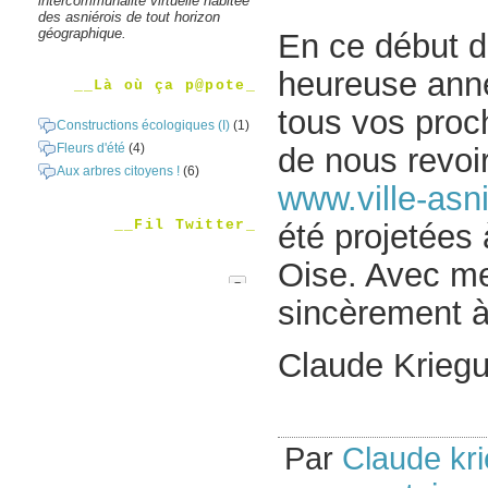
intercommunalité virtuelle habitée
des asniérois de tout horizon
géographique.
En ce début d
heureuse anné
__Là où ça p@pote_
tous vos proc
Constructions écologiques (I)
(1)
Fleurs d'été
(4)
de nous revoir
Aux arbres citoyens !
(6)
www.ville-asni
__Fil Twitter_
été projetées 
Oise. Avec me
sincèrement à
Claude Kriegu
Par
Claude kr