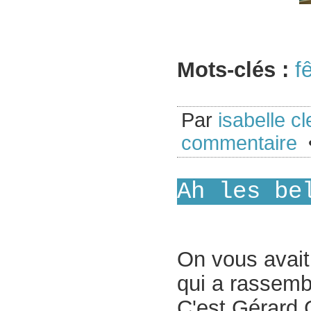
Mots-clés :
f
Par
isabelle cl
commentaire
•
Ah les be
On vous avait
qui a rassemb
C'est Gérard 