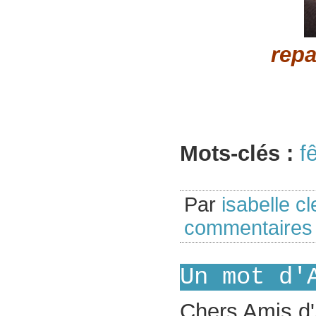
repa
Mots-clés :
f
Par
isabelle cl
commentaire
Un mot d'
Chers Amis d'