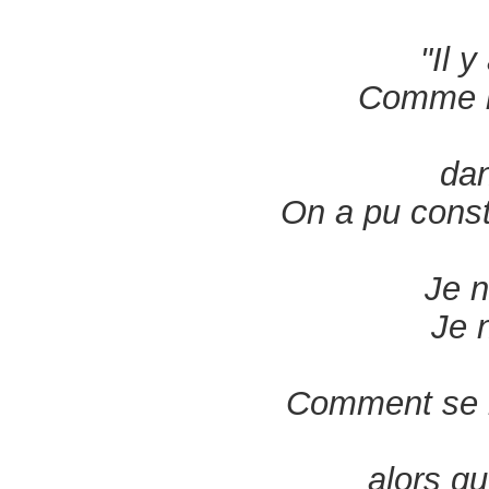
"Il 
Comme be
dan
On a pu const
Je n
Je n
Comment se r
alors qu