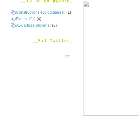
__Là où ça p@pote_
Constructions écologiques (I)
(1)
Fleurs d'été
(4)
Aux arbres citoyens !
(6)
__Fil Twitter_