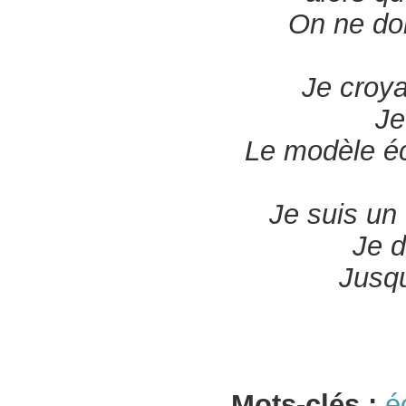
On ne doi
Je croya
Je
Le modèle éc
Je suis un
Je d
Jusqu
Mots-clés :
é