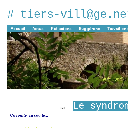
# tiers-vill@ge.ne
Accueil
Actus
Réflexions
Suggérons
Travaillon
Le syndro
Ça cogite, ça cogite...