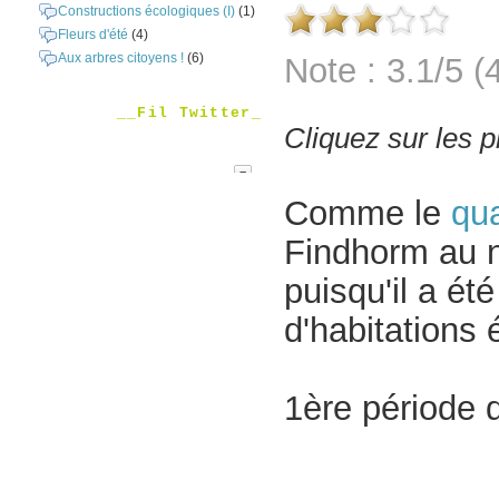
Constructions écologiques (I)
(1)
Fleurs d'été
(4)
Aux arbres citoyens !
(6)
Note : 3.1/5 (
__Fil Twitter_
Cliquez sur les 
Comme le
qua
Findhorm au n
puisqu'il a ét
d'habitations
1ère période d