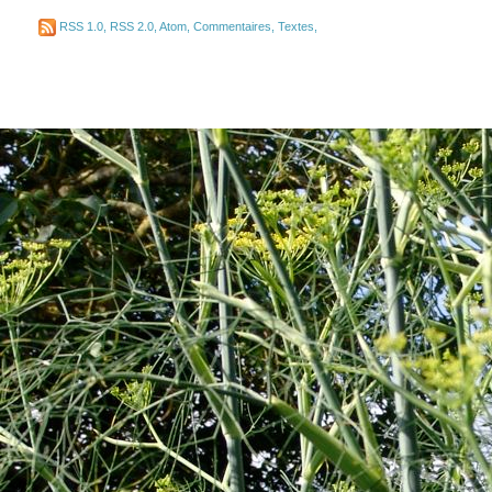
RSS 1.0
,
RSS 2.0
,
Atom
,
Commentaires
,
Textes
,