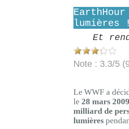
EarthHour
lumières 
Et ren
Note : 3.3/5 (
Le WWF a décidé
le
28 mars 200
milliard de pe
lumières
pendan