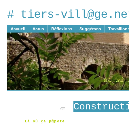
# tiers-vill@ge.ne
Accueil
Actus
Réflexions
Suggérons
Travaillon
Construct
__Là où ça p@pote_