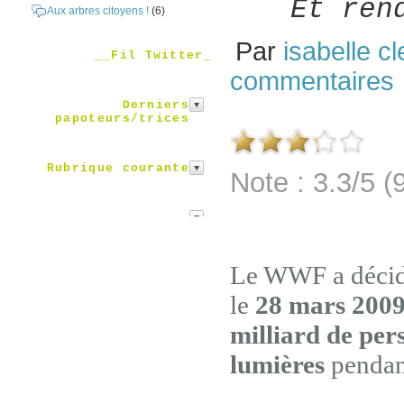
Et ren
Aux arbres citoyens !
(6)
Par
isabelle cl
__Fil Twitter_
commentaires
Derniers
papoteurs/trices
Rubrique courante
Note : 3.3/5 (
Le WWF a décidé
le
28 mars 200
milliard de pe
lumières
pendan