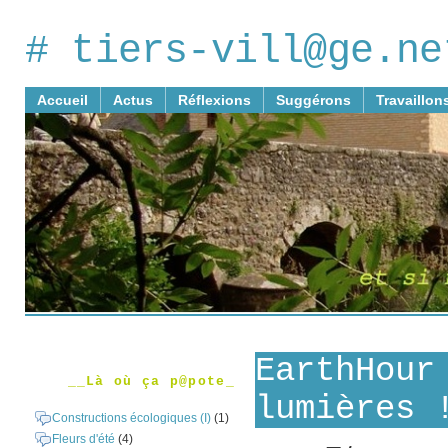
# tiers-vill@ge.ne
Accueil
Actus
Réflexions
Suggérons
Travaillon
EarthHour
__Là où ça p@pote_
lumières 
Constructions écologiques (I)
(1)
Fleurs d'été
(4)