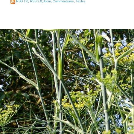
RSS 1.0
,
RSS 2.0
,
Atom
,
Commentaires
,
Textes
,