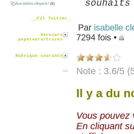
souhaits
Aux arbres citoyens !
(6)
__Fil Twitter_
Par
isabelle cl
Derniers
7294 fois •
papoteurs/trices
Rubrique courante
Note : 3.6/5 (
Il y a du 
Vous pouvez vo
En cliquant su