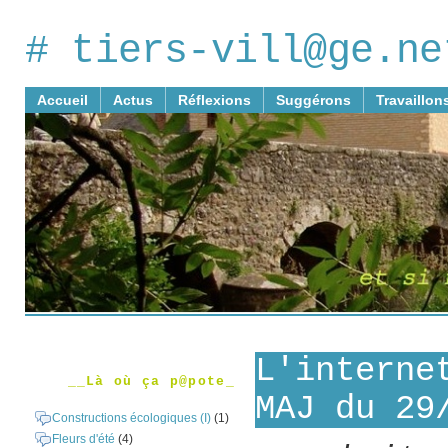
# tiers-vill@ge.ne
Accueil
Actus
Réflexions
Suggérons
Travaillon
L'interne
__Là où ça p@pote_
MAJ du 29
Constructions écologiques (I)
(1)
Fleurs d'été
(4)