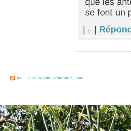
que les ant
se font un 
|
|
Répond
RSS 1.0
,
RSS 2.0
,
Atom
,
Commentaires
,
Textes
,