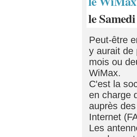
le WiMax b
le Samedi
Peut-être e
y aurait de 
mois ou deu
WiMax.
C'est la so
en charge d
auprès des 
Internet (FA
Les antenne