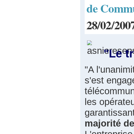
de Comm
28/02/200
"Le t
"A l'unanim
s'est engag
télécommunic
les opérateu
garantissan
majorité d
L'entrepris