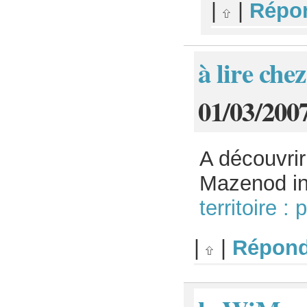
|
|
Répo
à lire che
01/03/200
A découvrir
Mazenod in
territoire 
|
|
Répond