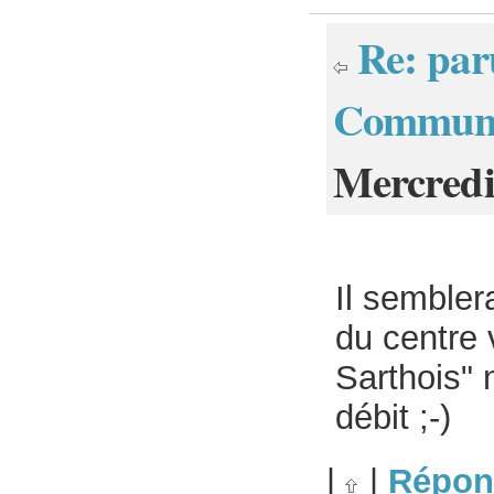
Re: paru
Communa
Mercredi
Il sembler
du centre 
Sarthois" 
débit ;-)
|
|
Répon