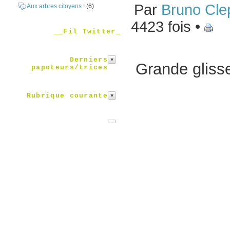
Par
Bruno Cle
Aux arbres citoyens !
(6)
4423 fois •
__Fil Twitter_
Derniers
Grande glisse 
papoteurs/trices
Rubrique courante