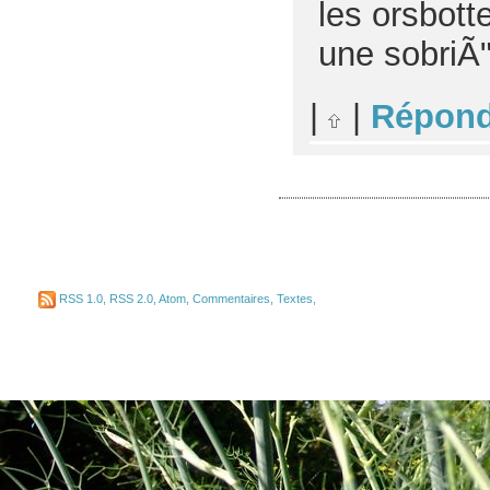
les orsbott
une sobriÃ
|
|
Répond
RSS 1.0
,
RSS 2.0
,
Atom
,
Commentaires
,
Textes
,