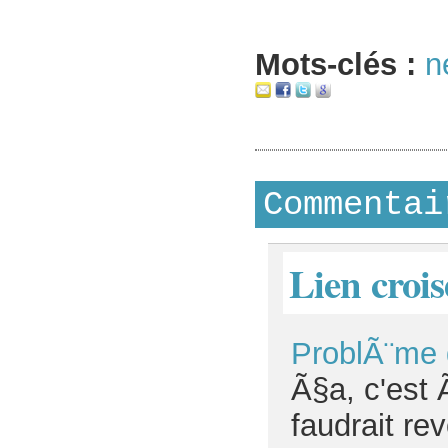
Mots-clés :
n
Commentai
Lien crois
ProblÃ¨me d
Ã§a, c'est 
faudrait rev