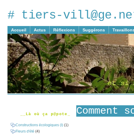
# tiers-vill@ge.ne
Accueil
Actus
Réflexions
Suggérons
Travaillon
Comment s
__Là où ça p@pote_
Constructions écologiques (I)
(1)
Fleurs d'été
(4)