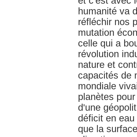
et c'est avec
humanité va de
réfléchir nos 
mutation écon
celle qui a b
révolution ind
nature et con
capacités de n
mondiale viva
planètes pour
d'une géopolit
déficit en ea
que la surfac