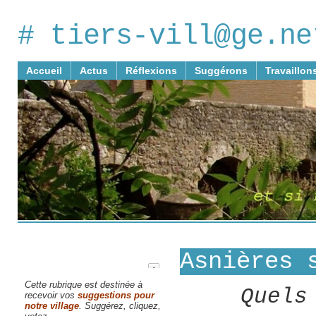
# tiers-vill@ge.ne
Accueil
Actus
Réflexions
Suggérons
Travaillon
Asnières 
Cette rubrique est destinée à
Quels
recevoir vos
suggestions pour
notre village
. Suggérez, cliquez,