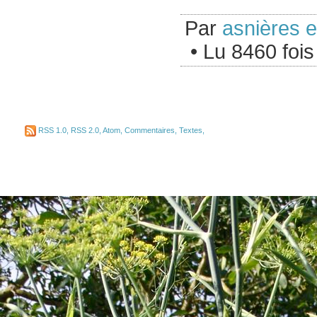
Par
asnières 
• Lu 8460 fois
RSS 1.0
,
RSS 2.0
,
Atom
,
Commentaires
,
Textes
,