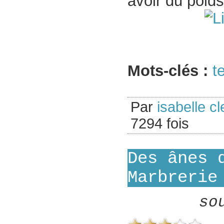
avoir du poids
Mots-clés :
t
Par
isabelle cl
7294 fois
Des ânes 
Marbrerie
so