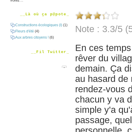
votez.
..
__Là où ça p@pote_
Constructions écologiques (I)
(1)
Note : 3.3/5 (
Fleurs d'été
(4)
Aux arbres citoyens !
(6)
En ces temps 
__Fil Twitter_
rêver du villa
demain. Ça dis
au hasard de 
rendez-vous d
chacun y va d
simple y'a qu
passage, quel
personnelle, c