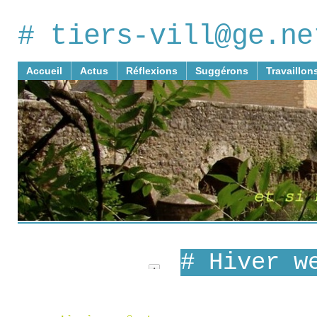
# tiers-vill@ge.ne
Accueil
Actus
Réflexions
Suggérons
Travaillon
# Hiver w