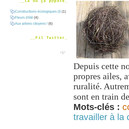
__Là où ça p@pote_
Constructions écologiques (I)
(1)
Fleurs d'été
(4)
Aux arbres citoyens !
(6)
__Fil Twitter_
Depuis cette n
propres ailes, 
ruralité. Autrem
sont en train d
Mots-clés :
c
travailler à l