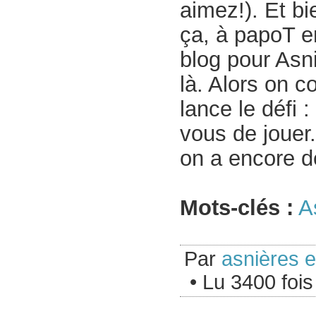
aimez!). Et b
ça, à papoT e
blog pour Asn
là. Alors on 
lance le défi 
vous de jouer.
on a encore de
Mots-clés :
A
Par
asnières 
• Lu 3400 fois