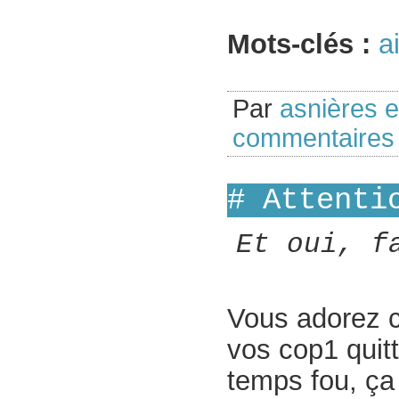
Mots-clés :
a
Par
asnières 
commentaire
# Attenti
Et oui, f
Vous adorez ch
vos cop1 quitt
temps fou, ça 