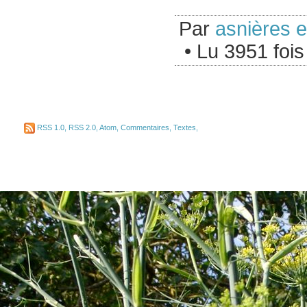
Par
asnières 
• Lu 3951 fois
RSS 1.0
,
RSS 2.0
,
Atom
,
Commentaires
,
Textes
,