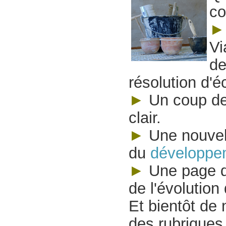
co
►
Vi
de
résolution d'é
►
Un
coup de
clair.
►
Une nouvel
du
développe
►
Une page de
de l'évolution
Et bientôt de
des rubriques