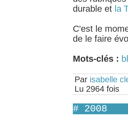
durable et
la 
C'est le momen
de le faire év
Mots-clés :
b
Par
isabelle cl
Lu 2964 fois
# 2008