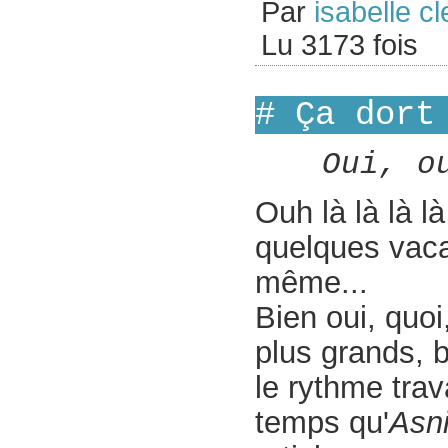
Par
isabelle cl
Lu 3173 fois
# Ça dort
Oui, o
Ouh là là là l
quelques vacan
même...
Bien oui, quoi
plus grands, b
le rythme trav
temps qu'
Asn