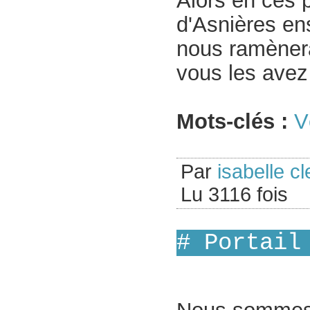
Alors en ces 
d'Asnières e
nous ramènerai
vous les avez 
Mots-clés :
V
Par
isabelle cl
Lu 3116 fois
# Portail