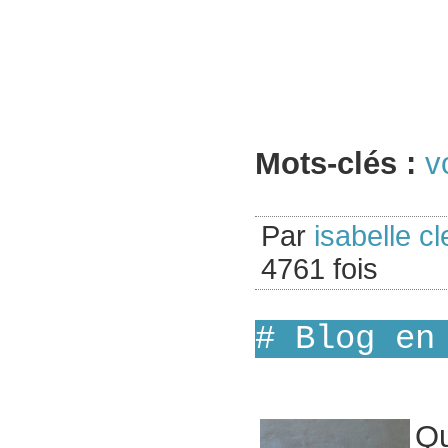
Mots-clés :
v
Par
isabelle cl
4761 fois
# Blog en
Q