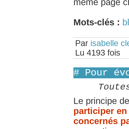
même page cha
Mots-clés :
b
Par
isabelle cl
Lu 4193 fois
# Pour év
Toute
Le principe de
participer en
concernés pa