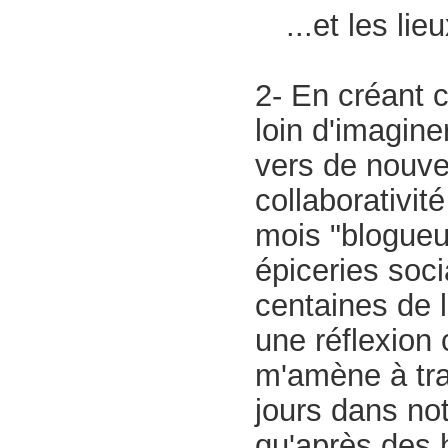
...et les li
2- En créant c
loin d'imagine
vers de nouve
collaborativit
mois "blogueu
épiceries soci
centaines de l
une réflexion
m'amène à tra
jours dans notr
qu'après des 