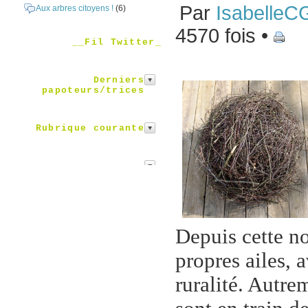
Par
IsabelleC
Aux arbres citoyens !
(6)
4570 fois •
__Fil Twitter_
Derniers
papoteurs/trices
Rubrique courante
Depuis cette n
propres ailes, 
ruralité. Autrem