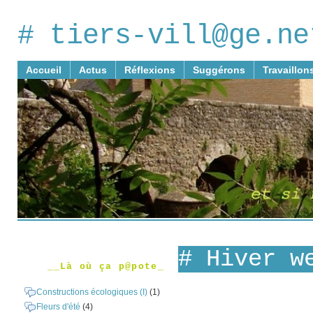
# tiers-vill@ge.ne
Accueil
Actus
Réflexions
Suggérons
Travaillon
# Hiver w
__Là où ça p@pote_
Constructions écologiques (I)
(1)
Fleurs d'été
(4)