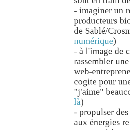
sont en train de
- imaginer un r
producteurs bi
de Sablé/Crosmi
numérique
)
- à l'image de 
rassembler une
web-entrepreneu
cogite pour une
"j'aime" beauco
là
)
- propulser de
aux énergies re