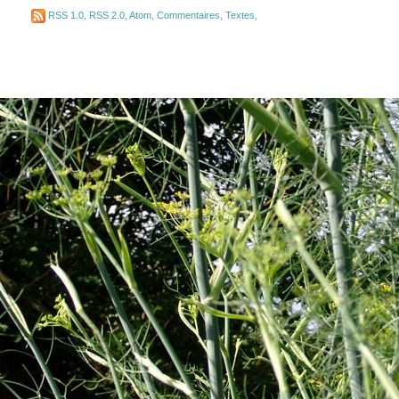
RSS 1.0
,
RSS 2.0
,
Atom
,
Commentaires
,
Textes
,