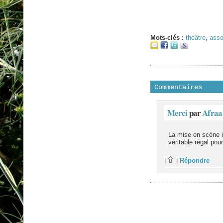
Mots-clés :
théâtre
,
asso
Commentaires
Merci
par
Afraa
La mise en scène i
véritable régal pou
|
|
Répondre