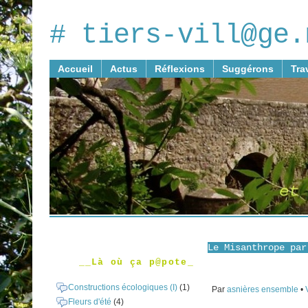
# tiers-vill@ge.
Accueil
Actus
Réflexions
Suggérons
Tra
Le Misanthrope par
__Là où ça p@pote_
Constructions écologiques (I)
(1)
Par
asnières ensemble
•
Fleurs d'été
(4)