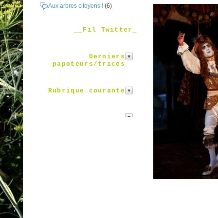
Aux arbres citoyens !
(6)
__Fil Twitter_
Derniers
papoteurs/trices
Rubrique courante