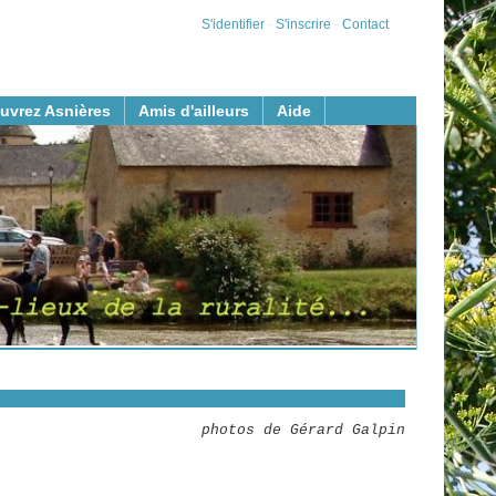
S'identifier
-
S'inscrire
-
Contact
uvrez Asnières
Amis d'ailleurs
Aide
photos de Gérard Galpin