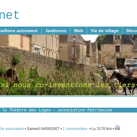
net
vaillons autrement
Jardinons
Web
Vie de village
Déco
 le Théâtre des Loges - association Patrimoine
Vie associative
• Samedi 04/08/2007 •
1 commentaire
• Lu 3178 fois •