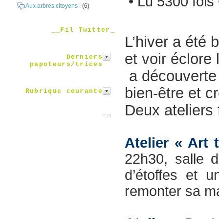
• Lu 5300 fois
Aux arbres citoyens !
(6)
__Fil Twitter_
L’hiver a été 
et voir éclore
Derniers
papoteurs/trices
a découverte 
bien-être et cr
Rubrique courante
Deux ateliers
Atelier « Art t
22h30, salle 
d’étoffes et 
remonter sa ma