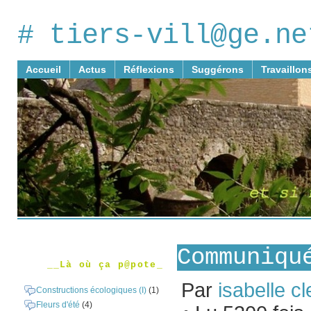
# tiers-vill@ge.ne
Accueil
Actus
Réflexions
Suggérons
Travaillon
Communiqu
__Là où ça p@pote_
Par
isabelle cl
Constructions écologiques (I)
(1)
Fleurs d'été
(4)