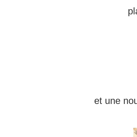
pl
et une no