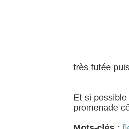
très futée pui
Et si possible
promenade côt
Mots-clés :
f