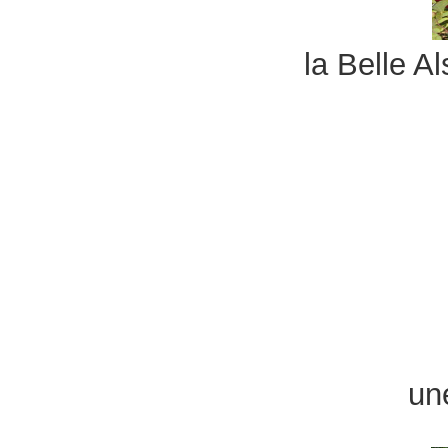
la Belle A
un