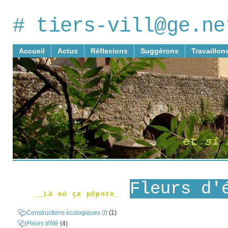
# tiers-vill@ge.ne
Accueil
Actus
Réflexions
Suggérons
Travaillon
Fleurs d'
__Là où ça p@pote_
Constructions écologiques (I)
(1)
Fleurs d'été
(4)