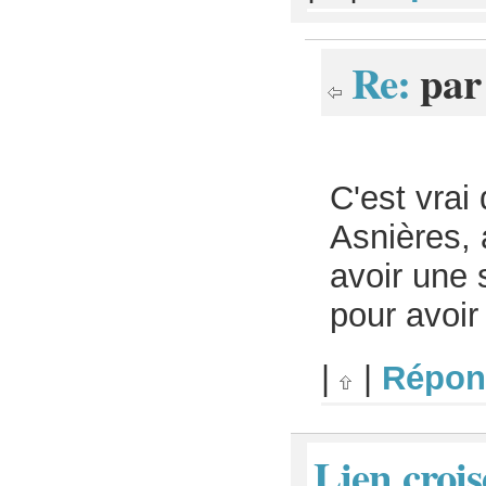
Re:
pa
C'est vrai
Asnières, 
avoir une s
pour avoir 
|
|
Répon
Lien crois