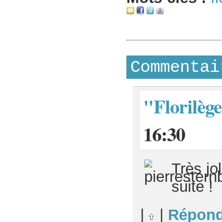
Commentai
"Florilèg
16:30
Très jo
suite !
|
|
Répond