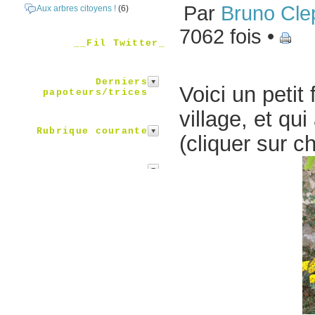
Par
Bruno Cle
Aux arbres citoyens !
(6)
7062 fois •
__Fil Twitter_
Derniers
Voici un petit
papoteurs/trices
village, et qu
Rubrique courante
(cliquer sur c