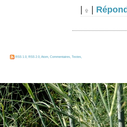
|
|
Répond
RSS 1.0
,
RSS 2.0
,
Atom
,
Commentaires
,
Textes
,