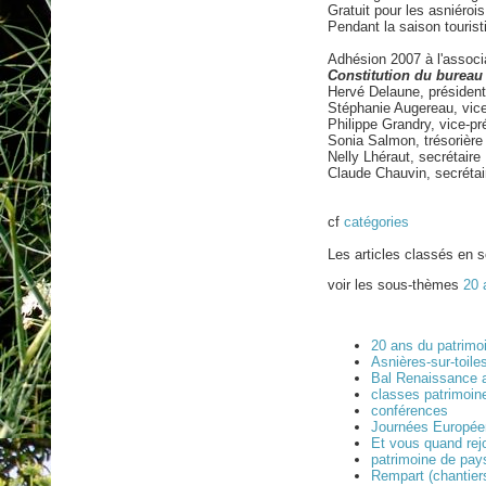
Gratuit pour les asniérois
Pendant la saison touris
Adhésion 2007 à l'associ
Constitution du bureau 
Hervé Delaune, président
Stéphanie Augereau, vic
Philippe Grandry, vice-pr
Sonia Salmon, trésorière
Nelly Lhéraut, secrétaire
Claude Chauvin, secrétair
cf
catégories
Les articles classés en s
voir les sous-thèmes
20 
20 ans du patrimo
Asnières-sur-toile
Bal Renaissance 
classes patrimoin
conférences
Journées Europé
Et vous quand re
patrimoine de pay
Rempart (chantier