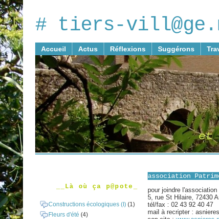
# tiers-vill@ge.
Accueil
Actus
Réflexions
Suggérons
Tra
association Patrim
__Là où ça p@pote_
pour joindre l'association
5, rue St Hilaire, 72430 
Constructions écologiques (I)
(1)
tél/fax : 02 43 92 40 47
mail à recripter : asnier
Fleurs d'été
(4)