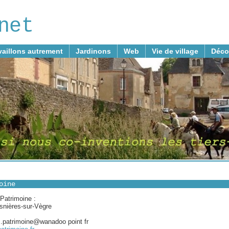
net
vaillons autrement
Jardinons
Web
Vie de village
Déco
oine
 Patrimoine :
Asnières-sur-Vègre
es.patrimoine@wanadoo point fr