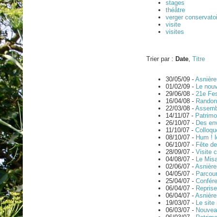
stages
théâtre
verger conservato
visite
visites
Trier par :
Date
,
Titre
30/05/09 -
Asnières
01/02/09 -
Le nouv
29/06/08 -
21e Fes
16/04/08 -
Randon
22/03/08 -
Assembl
14/11/07 -
Patrimo
26/10/07 -
Des env
11/10/07 -
Colloqu
08/10/07 -
Hum ! 
06/10/07 -
Fête de
28/09/07 -
Visite 
04/08/07 -
Le Misa
02/06/07 -
Asnière
04/05/07 -
Parcour
25/04/07 -
Confére
06/04/07 -
Reprise
06/04/07 -
Asnière
19/03/07 -
Le site
06/03/07 -
Nouvea