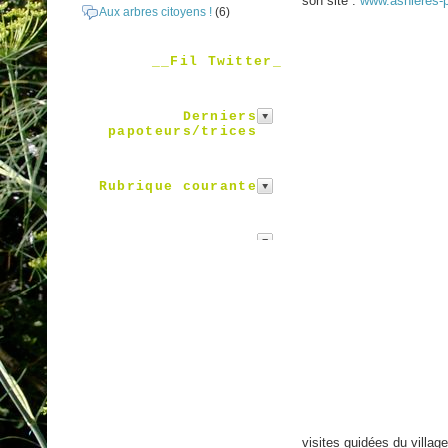
son site :
www.asnieres-p
Aux arbres citoyens !
(6)
__Fil Twitter_
Derniers
papoteurs/trices
Rubrique courante
visites guidées du villag