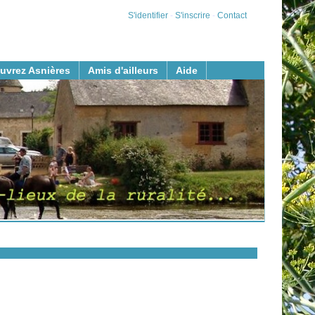
S'identifier
-
S'inscrire
-
Contact
uvrez Asnières
Amis d'ailleurs
Aide