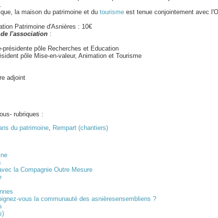
.
tique, la maison du patrimoine et du
tourisme
est tenue conjointement avec l'O
ation Patrimoine d'Asnières : 10€
de l'association
:
e-présidente pôle Recherches et Education
ésident pôle Mise-en-valeur, Animation et Tourisme
e adjoint
ous- rubriques :
ans du patrimoine
,
Rempart (chantiers)
ine
s
avec la Compagnie Outre Mesure
e
ennes
joignez-vous la communauté des asnièresensembliens ?
s
s)