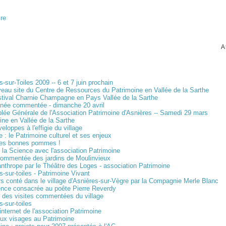
ire
A
-sur-Toiles 2009 -- 6 et 7 juin prochain
eau site du Centre de Ressources du Patrimoine en Vallée de la Sarthe
tival Charnie Champagne en Pays Vallée de la Sarthe
née commentée - dimanche 20 avril
ée Générale de l'Association Patrimoine d'Asnières -- Samedi 29 mars
ine en Vallée de la Sarthe
eloppes à l'effigie du village
e : le Patrimoine culturel et ses enjeux
les bonnes pommes !
 la Science avec l'association Patrimoine
commentée des jardins de Moulinvieux
nthrope par le Théâtre des Loges - association Patrimoine
s-sur-toiles - Patrimoine Vivant
s conté dans le village d'Asnières-sur-Vègre par la Compagnie Merle Blanc
nce consacrée au poête Pierre Reverdy
 des visites commentées du village
s-sur-toiles
 internet de l'association Patrimoine
ux visages au Patrimoine