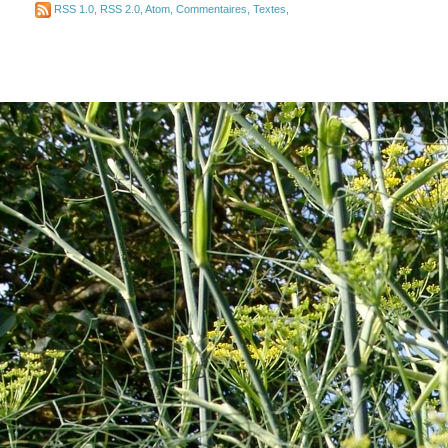
RSS 1.0
,
RSS 2.0
,
Atom
,
Commentaires
,
Textes
,