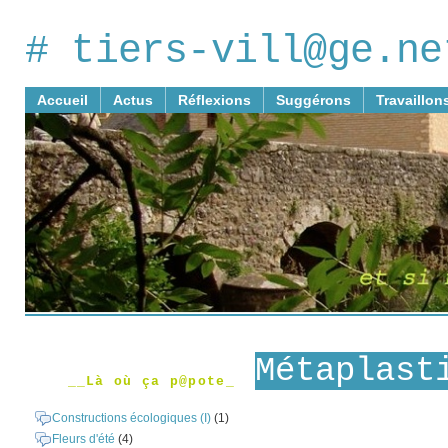
# tiers-vill@ge.ne
Accueil
Actus
Réflexions
Suggérons
Travaillon
Métaplast
__Là où ça p@pote_
Constructions écologiques (I)
(1)
Fleurs d'été
(4)