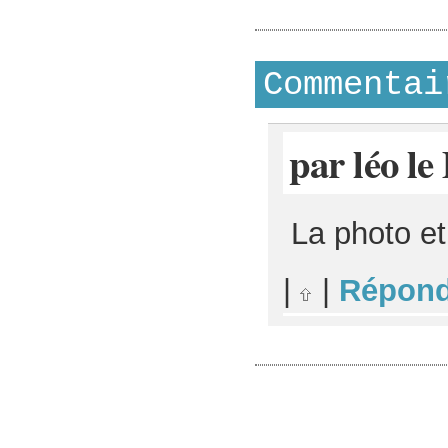
Commentai
par léo l
La photo et 
|
|
Répond