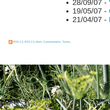
28/09/07 -
19/05/07 -
21/04/07 -
RSS 1.0
,
RSS 2.0
,
Atom
,
Commentaires
,
Textes
,