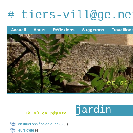
# tiers-vill@ge.ne
Accueil
Actus
Réflexions
Suggérons
Travaillon
jardin
__Là où ça p@pote_
Constructions écologiques (I)
(1)
Fleurs d'été
(4)