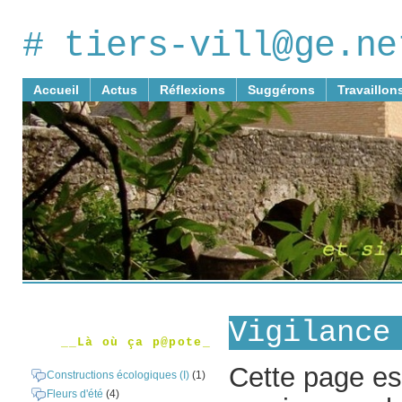
# tiers-vill@ge.ne
Accueil
Actus
Réflexions
Suggérons
Travaillon
Vigilance
__Là où ça p@pote_
Cette page est
Constructions écologiques (I)
(1)
Fleurs d'été
(4)