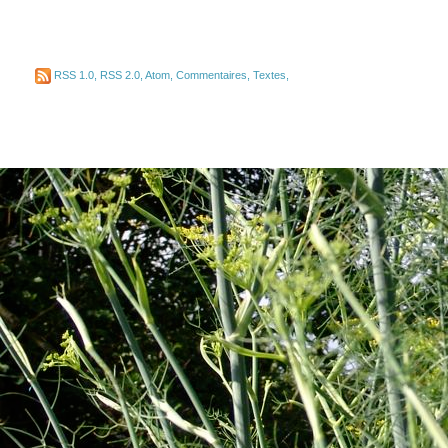
RSS 1.0
,
RSS 2.0
,
Atom
,
Commentaires
,
Textes
,