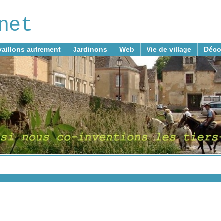
net
vaillons autrement
Jardinons
Web
Vie de village
Déco