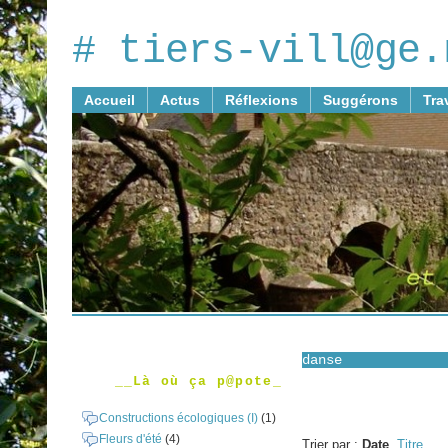
# tiers-vill@ge.
Accueil
Actus
Réflexions
Suggérons
Tra
danse
__Là où ça p@pote_
Constructions écologiques (I)
(1)
Fleurs d'été
(4)
Trier par :
Date
,
Titre