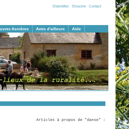
S'identifier
-
S'inscrire
-
Contact
uvrez Asnières
Amis d'ailleurs
Aide
Articles à propos de "danse" :