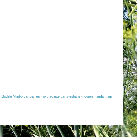
 Modèle
Mimbo
par
Darren Hoyt
, adapté par
Stéphane
- Icones:
famfamfam