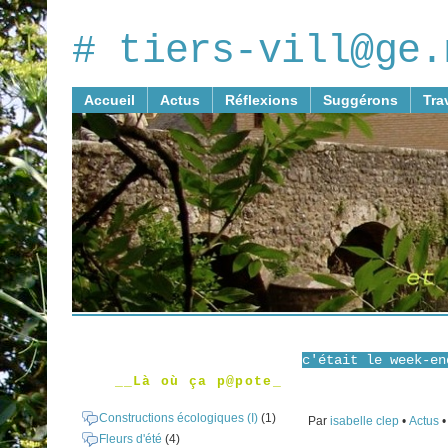
# tiers-vill@ge.
Accueil
Actus
Réflexions
Suggérons
Tra
c'était le week-en
__Là où ça p@pote_
Constructions écologiques (I)
(1)
Par
isabelle clep
•
Actus
•
Fleurs d'été
(4)