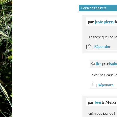
Commentaires
par
juste pierre
l
J'espère que l'on 
|
|
Répondre
Re:
par
isab
c'est pas dans l
|
|
Répondre
par
ben
le Mercr
enfin des jeunes !