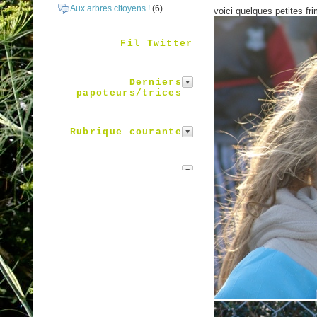
Aux arbres citoyens !
(6)
voici quelques petites fr
__Fil Twitter_
Derniers
papoteurs/trices
Rubrique courante