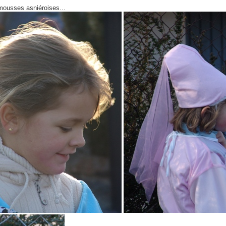
imousses asniéroises...