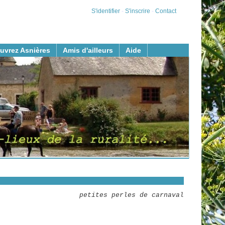
S'identifier
-
S'inscrire
-
Contact
uvrez Asnières
Amis d'ailleurs
Aide
petites perles de carnaval