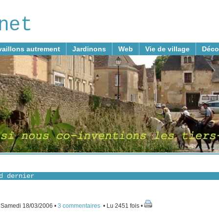
net
vaillons autrement
Jardinons
Web
Vie de village
Déco
d dernier
 Samedi 18/03/2006 •
3 commentaires
• Lu 2451 fois •